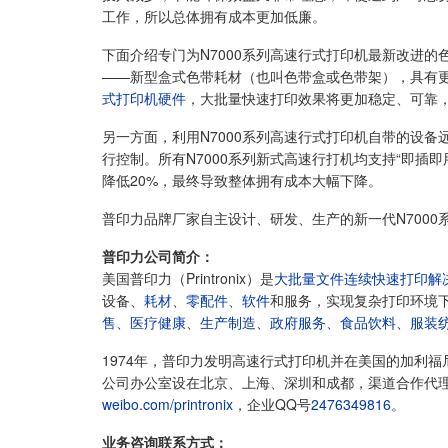
工作，所以总体拥有成本更加低廉。
下面介绍专门为N7000系列高速行式打印机最新改进
——新型盒式色带耗材（也叫色带盒或色带架），具有
式打印机硬件
，大批量快速打印效果将更加稳定、可靠
另一方面，利用N7000系列高速行式打印机自带的设
行控制。所有N7000系列新式高速行打机均支持“即插
降低20%，最终导致整体拥有成本大幅下降。
普印力品牌厂家自主设计、研发、生产的新一代N700
普印力公司简介：
美国普印力（Printronix）是
大批量文件连续快速打印解
设备、
耗材
、
零配件
、
软件
和服务，实现复杂打印环境
售
、
医疗健康
、
生产制造
、
政府服务
、
食品饮料
、
服装
1974年，普印力发明高速行式打印机并在美国的加利福
公司办公室设在北京、上海、深圳和成都，渠道合作代理商遍
weibo.com/printronix
，企业QQ号
2476349816
。
业务咨询联系方式：