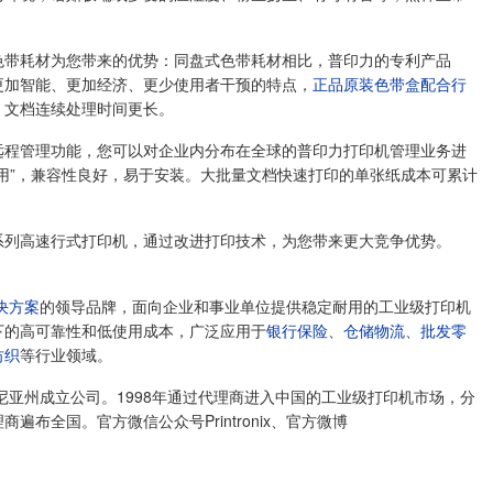
的色带耗材为您带来的优势：同盘式色带耗材相比，普印力的专利产品
更加智能、更加经济、更少使用者干预的特点，
正品原装色带盒配合行
，文档连续处理时间更长。
备远程管理功能，您可以对企业内分布在全球的普印力打印机管理业务进
即用”，兼容性良好，易于安装。大批量文档快速打印的单张纸成本可累计
0系列高速行式打印机，通过改进打印技术，为您带来更大竞争优势。
决方案
的领导品牌，面向企业和事业单位提供稳定耐用的工业级打印机
下的高可靠性和低使用成本，广泛应用于
银行保险
、
仓储物流
、
批发零
纺织
等行业领域。
尼亚州成立公司。1998年通过代理商进入中国的工业级打印机市场，分
布全国。官方微信公众号Printronix、官方微博