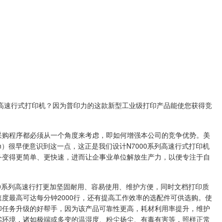
00系列高速行式打印机？因为普印力的这款新型工业级打印产品能使您获得竞
采购程序都必须从一个角度来考虑，即如何增强本公司的竞争优势。美
onix.cn）很早便意识到这一点，这正是我们设计N7000系列高速行式打印机
务变得更简单、更快速，进而让企事业单位解放生产力，以便专注于自
7000系列高速行打更加坚固耐用、容易使用、维护方便，同时文档打印质
度最高可达每分钟2000行，还有提高工作效率的选配件可供选购。使
印任务升级的好帮手，因为该产品可靠性更高，耗材利用率提升，维护
劣环境，诸如极端或多变的温湿度、粉尘扬尘、有毒有害等，照样正常