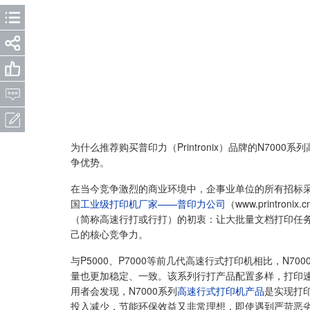
为什么推荐购买普印力（Printronix）品牌的N70
争优势。
在当今竞争激烈的商业环境中，企事业单位的所有招标
国
工业级打印机厂家——普印力公司
（www.printr
（简称高速行打或行打）的初衷：让大批量文档打印任
己的核心竞争力。
与P5000、P7000等前几代高速行式打印机相比，N
量也更加稳定、一致。该系列行打产品配置多样，打印速
用者会发现，N7000系列
高速行式打印机产品
是实现打
投入减少，节能环保效益又非常理想，即使遇到严苛恶