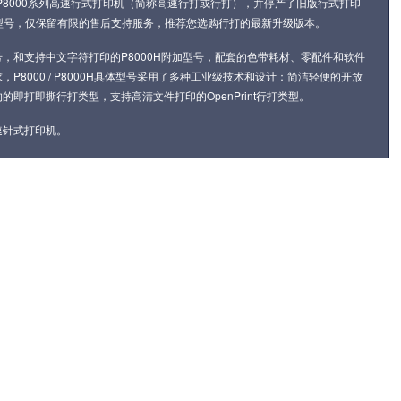
P8000系列高速行式打印机
（简称高速行打或行打），并停产了
旧版行式打印
和更老型号，仅保留有限的售后支持服务，推荐您选购行打的最新升级版本。
型号，和支持中文字符打印的P8000H附加型号，配套的色带耗材、零配件和软件
000 / P8000H具体型号采用了多种工业级技术和设计：
简洁轻便的开放
的即打即撕行打类型，支持高清文件打印的OpenPrint行打类型。
速针式打印机
。