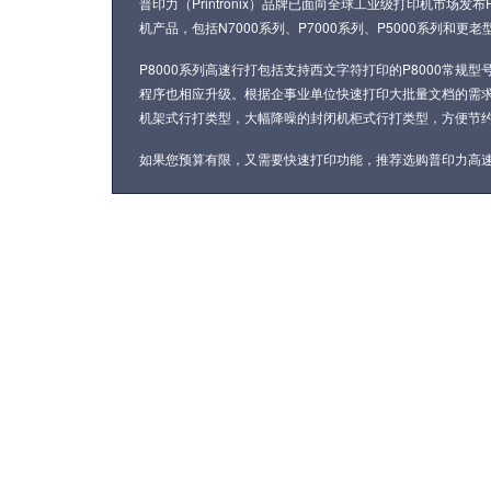
普印力（Printronix）品牌已面向全球工业级打印机市场发布
机产品
，包括N7000系列、P7000系列、P5000系列
P8000系列高速行打包括支持西文字符打印的P8000常规
程序也相应升级。根据企事业单位快速打印大批量文档的需求，P8
机架式行打类型
，
大幅降噪的封闭机柜式行打类型
，方便节约
如果您预算有限，又需要快速打印功能，推荐选购
普印力高