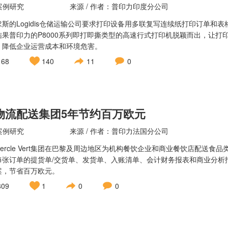
案例研究
来源 / 作者：普印力印度分公司
求斯的Logidis仓储运输公司要求打印设备用多联复写连续纸打印订单
结果普印力的P8000系列即打即撕类型的高速行式打印机脱颖而出，让
，降低企业运营成本和环境危害。
168
140
11
0
物流配送集团5年节约百万欧元
案例研究
来源 / 作者：普印力法国分公司
Cercle Vert集团在巴黎及周边地区为机构餐饮企业和商业餐饮店配送
每张订单的提货单/交货单、发货单、入账清单、会计财务报表和商业分析
案，节省百万欧元。
809
1
0
0