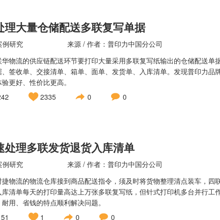
处理大量仓储配送多联复写单据
案例研究
来源 / 作者：普印力中国分公司
联华物流的供应链配送环节要打印大量采用多联复写纸输出的仓储配送单
据、签收单、交接清单、箱单、面单、发货单、入库清单。发现普印力品牌
体验更好、性价比更高。
242
2335
0
0
速处理多联发货退货入库清单
案例研究
来源 / 作者：普印力中国分公司
时捷物流的物流仓库接到商品配送指令，须及时将货物整理清点装车，四
入库清单每天的打印量高达上万张多联复写纸，但针式打印机多台并行工
、耐用、省钱的特点顺利解决问题。
151
1
0
0