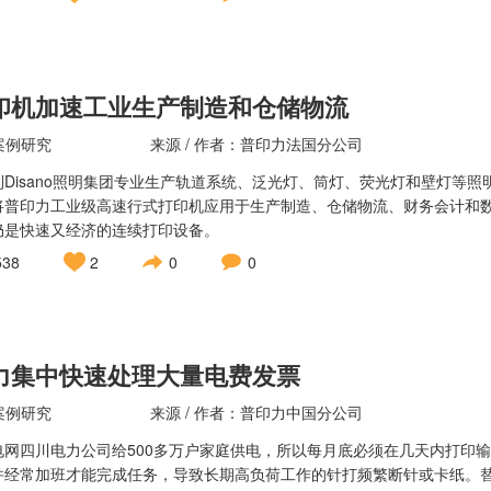
印机加速工业生产制造和仓储物流
案例研究
来源 / 作者：普印力法国分公司
利Disano照明集团专业生产轨道系统、泛光灯、筒灯、荧光灯和壁灯等
将普印力工业级高速行式打印机应用于生产制造、仓储物流、财务会计和数
仍是快速又经济的连续打印设备。
538
2
0
0
力集中快速处理大量电费发票
案例研究
来源 / 作者：普印力中国分公司
电网四川电力公司给500多万户家庭供电，所以每月底必须在几天内打印输
并经常加班才能完成任务，导致长期高负荷工作的针打频繁断针或卡纸。