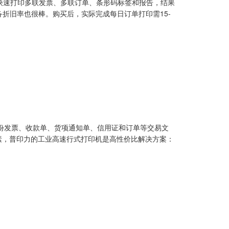
连续快速打印多联发票、多联订单、条形码标签和报告，结果
备折旧率也很棒。购买后，实际完成每日订单打印需15-
00份发票、收款单、货项通知单、信用证和订单等交易文
素，普印力的工业高速行式打印机是高性价比解决方案：