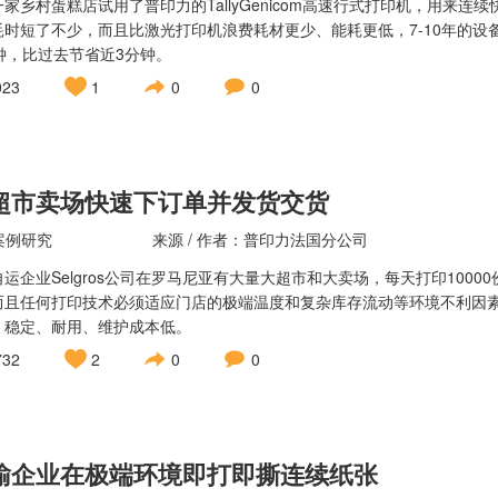
一家乡村蛋糕店试用了普印力的TallyGenicom高速行式打印机，用来
耗时短了不少，而且比激光打印机浪费耗材更少、能耗更低，7-10年的设
分钟，比过去节省近3分钟。
023
1
0
0
超市卖场快速下订单并发货交货
案例研究
来源 / 作者：普印力法国分公司
自运企业Selgros公司在罗马尼亚有大量大超市和大卖场，每天打印100
而且任何打印技术必须适应门店的极端温度和复杂库存流动等环境不利因
、稳定、耐用、维护成本低。
732
2
0
0
输企业在极端环境即打即撕连续纸张