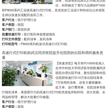
清单，但原有的点阵式打印机无法胜
任，转而购买了普印力品牌的P7000
和P8000系列工业级高速行式打印机，其优良的工业设计和性价比让科室医
生得以快速实现配药发药工作。
客户行业：
医疗护理行业
客户类型：
医院
客户部门：
医院药房
批量快速打印：
医疗医药单据票据报告
打印文件类型：
配药清单，发药清单
打印机型号：
P8000系列机架式高速行式打印机
高速行式打印机助武汉同济医院提升住院部的出院和用药服务质
量
【快速浏览】每天有约10000名病人
在华中科技大学同济医学院附属同济
医院办理出院手续，要住院部和外院
住院部快速打印10万张出院结算单、
7万张用药清单，还有大量医嘱单、
处方单、诊疗费用单、住院清单等医
疗报告清单，美国普印力的高速行式打印机凭借低停机时间、持久性能、全
局远程管理，解决大批量打印难题。
客户行业：
医疗护理行业
客户类型：
医院