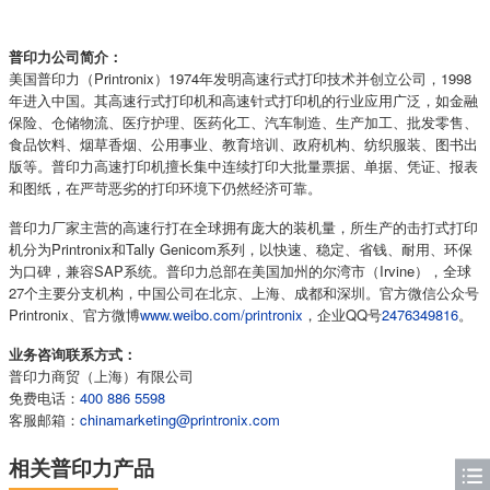
普印力公司简介：
美国普印力（Printronix）1974年发明高速行式打印技术并创立公司，1998
年进入中国。其高速行式打印机和高速针式打印机的行业应用广泛，如金融
保险、仓储物流、医疗护理、医药化工、汽车制造、生产加工、批发零售、
食品饮料、烟草香烟、公用事业、教育培训、政府机构、纺织服装、图书出
版等。普印力高速打印机擅长集中连续打印大批量票据、单据、凭证、报表
和图纸，在严苛恶劣的打印环境下仍然经济可靠。
普印力厂家主营的高速行打在全球拥有庞大的装机量，所生产的击打式打印
机分为Printronix和Tally Genicom系列，以快速、稳定、省钱、耐用、环保
为口碑，兼容SAP系统。普印力总部在美国加州的尔湾市（Irvine），全球
27个主要分支机构，中国公司在北京、上海、成都和深圳。官方微信公众号
Printronix、官方微博
www.weibo.com/printronix
，企业QQ号
2476349816
。
业务咨询联系方式：
普印力商贸（上海）有限公司
免费电话：
400 886 5598
客服邮箱：
chinamarketing@printronix.com
相关普印力产品