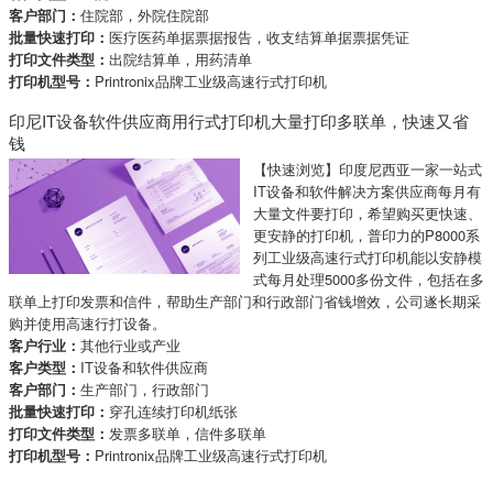
客户部门：
住院部，外院住院部
批量快速打印：
医疗医药单据票据报告，收支结算单据票据凭证
打印文件类型：
出院结算单，用药清单
打印机型号：
Printronix品牌工业级高速行式打印机
印尼IT设备软件供应商用行式打印机大量打印多联单，快速又省
钱
【快速浏览】印度尼西亚一家一站式
IT设备和软件解决方案供应商每月有
大量文件要打印，希望购买更快速、
更安静的打印机，普印力的P8000系
列工业级高速行式打印机能以安静模
式每月处理5000多份文件，包括在多
联单上打印发票和信件，帮助生产部门和行政部门省钱增效，公司遂长期采
购并使用高速行打设备。
客户行业：
其他行业或产业
客户类型：
IT设备和软件供应商
客户部门：
生产部门，行政部门
批量快速打印：
穿孔连续打印机纸张
打印文件类型：
发票多联单，信件多联单
打印机型号：
Printronix品牌工业级高速行式打印机