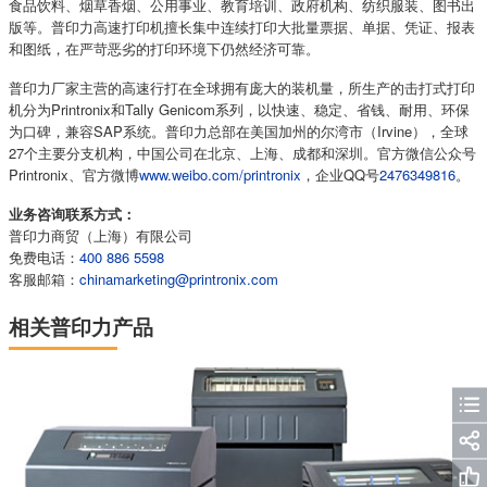
食品饮料、烟草香烟、公用事业、教育培训、政府机构、纺织服装、图书出
版等。普印力高速打印机擅长集中连续打印大批量票据、单据、凭证、报表
和图纸，在严苛恶劣的打印环境下仍然经济可靠。
普印力厂家主营的高速行打在全球拥有庞大的装机量，所生产的击打式打印
机分为Printronix和Tally Genicom系列，以快速、稳定、省钱、耐用、环保
为口碑，兼容SAP系统。普印力总部在美国加州的尔湾市（Irvine），全球
27个主要分支机构，中国公司在北京、上海、成都和深圳。官方微信公众号
Printronix、官方微博
www.weibo.com/printronix
，企业QQ号
2476349816
。
业务咨询联系方式：
普印力商贸（上海）有限公司
免费电话：
400 886 5598
客服邮箱：
chinamarketing@printronix.com
相关普印力产品