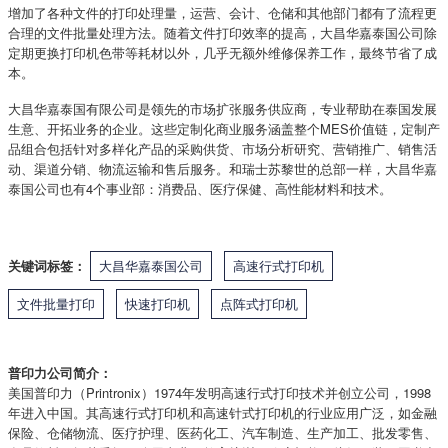
增加了各种文件的打印处理量，运营、会计、仓储和其他部门都有了流程更
合理的文件批量处理方法。随着文件打印效率的提高，大昌华嘉泰国公司除
定期更换打印机色带等耗材以外，几乎无额外维修保养工作，最终节省了成
本。
大昌华嘉泰国有限公司是领先的市场扩张服务供应商，专业帮助在泰国发展
生意、开拓业务的企业。这些定制化商业服务涵盖整个MES价值链，定制产
品组合包括针对多样化产品的采购供货、市场分析研究、营销推广、销售活
动、渠道分销、物流运输和售后服务。和瑞士苏黎世的总部一样，大昌华嘉
泰国公司也有4个事业部：消费品、医疗保健、高性能材料和技术。
关键词标签：
大昌华嘉泰国公司
高速行式打印机
文件批量打印
快速打印机
点阵式打印机
普印力公司简介：
美国普印力（Printronix）1974年发明高速行式打印技术并创立公司，1998
年进入中国。其高速行式打印机和高速针式打印机的行业应用广泛，如金融
保险、仓储物流、医疗护理、医药化工、汽车制造、生产加工、批发零售、