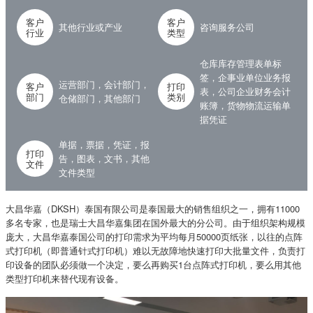
客户
客户
其他行业或产业
咨询服务公司
行业
类型
仓库库存管理表单标
签，企事业单位业务报
运营部门，会计部门，
客户
打印
表，公司企业财务会计
部门
类别
仓储部门，其他部门
账簿，货物物流运输单
据凭证
单据，票据，凭证，报
打印
告，图表，文书，其他
文件
文件类型
大昌华嘉（DKSH）泰国有限公司是泰国最大的销售组织之一，拥有11000
多名专家，也是瑞士大昌华嘉集团在国外最大的分公司。由于组织架构规模
庞大，大昌华嘉泰国公司的打印需求为平均每月50000页纸张，以往的点阵
式打印机（即普通针式打印机）难以无故障地快速打印大批量文件，负责打
印设备的团队必须做一个决定，要么再购买1台点阵式打印机，要么用其他
类型打印机来替代现有设备。