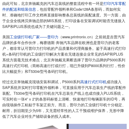
由此可知，北京奔驰戴克的汽车总装线的整套流程中有一环是
打印汽车零配
件的配送和组装信息
，包括零配件领料单和Code128A条形码，而如何实
时、准确地打印工作文档将直接影响整条总装线的装配速度。另一方面，由
于企业全线拷贝奔驰总部的MIS系统，打印设备在安装调试时能否无缝接入
SAP和PLUS系统也成为了关键问题之一。
美国
工业级打印机厂家——普印力
（www.printronix.cn）之前就是吉普汽车
品牌的多年合作伙伴，梅赛德斯·奔驰汽车品牌在欧洲也是普印力的老客
户，都非常认可普印力打印机的产品质量和代理商服务。鉴于高速行式打印
机+条码打印机的工业级打印解决方案在无缝连接企业常见的SAP和PLUS
系统方面毫无技术难点，北京奔驰戴克果断选择了普印力品牌的P5000系列
高速行式打印机（简称高速行打或行打，现已升级到P8000系列行打，性价
比大幅提升）和T5304r型号条码打印机。
经过北京奔驰戴克现场安装和调试，P5000系列
高速行式打印机
成功接入
SAP系统并实时打印零配件领料单，可直接应用于汽车总装生产线的零配件
装配。T5304r型号条码打印机在汽车总装生产线上也成功接入PLUS系统，
可实时在一张4” x 2”的条形码标签上清晰、快速地打印每辆新车的ID号，再
由现场操作工粘贴于车架正前方。而且，普印力的工业级打印机十分稳定、
耐用，折旧期至少为5年，又无需经常性的人工干预或维护保养，无形中降
低了汽车企业对生产辅助设备的投入成本。