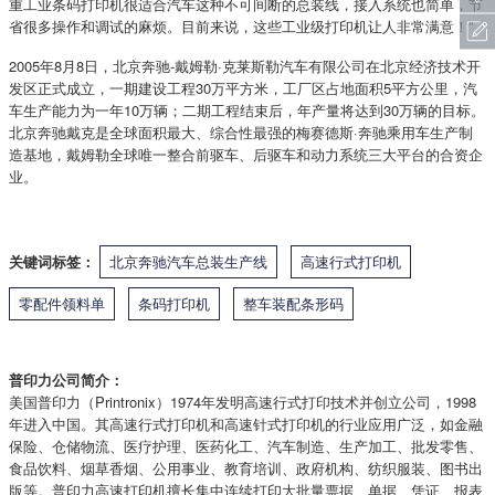
重工业条码打印机很适合汽车这种不可间断的总装线，接入系统也简单，节
省很多操作和调试的麻烦。目前来说，这些工业级打印机让人非常满意！”
2005年8月8日，北京奔驰-戴姆勒·克莱斯勒汽车有限公司在北京经济技术开
发区正式成立，一期建设工程30万平方米，工厂区占地面积5平方公里，汽
车生产能力为一年10万辆；二期工程结束后，年产量将达到30万辆的目标。
北京奔驰戴克是全球面积最大、综合性最强的梅赛德斯·奔驰乘用车生产制
造基地，戴姆勒全球唯一整合前驱车、后驱车和动力系统三大平台的合资企
业。
关键词标签：
北京奔驰汽车总装生产线
高速行式打印机
零配件领料单
条码打印机
整车装配条形码
普印力公司简介：
美国普印力（Printronix）1974年发明高速行式打印技术并创立公司，1998
年进入中国。其高速行式打印机和高速针式打印机的行业应用广泛，如金融
保险、仓储物流、医疗护理、医药化工、汽车制造、生产加工、批发零售、
食品饮料、烟草香烟、公用事业、教育培训、政府机构、纺织服装、图书出
版等。普印力高速打印机擅长集中连续打印大批量票据、单据、凭证、报表