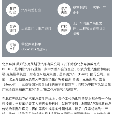
整车制造厂，汽车生产
客户
客户
汽车制造行业
行业
类型
企业
工厂车间生产装配文
客户
打印
运营部门，生产部门
件，工程项目管理设计
部门
类别
图表
零配件领料单，
打印
文件
Code128A条形码
北京奔驰-戴姆勒·克莱斯勒汽车有限公司（以下简称北京奔驰戴克或
BBDC）是中国汽车行业第一家中外整车合资企业，投资方北汽集团和戴姆
勒·克莱斯勒集团，后者也叫戴克集团，是奔驰汽车（Benz）的母公司。目
前，北京奔驰戴克负责为中国市场生产梅赛德斯·奔驰、克莱斯勒、吉普
（Jeep®）、三菱等国际知名品牌的轿车和越野车，同时为中国军队定点生
产完全自主知识产权的“勇士”第二代军用轻型越野车。
在北京奔驰戴克的汽车总装生产线上，每个工位的供料货架上都会有一个缺
料按钮，当整车组装工人想再备些料时，就按下按钮，利用SAP系统将信息
传递给零配件库房，再由库房生成零备件领料单，最后由叉车运送到生产
线。此外，该汽车总装线通过PLUS系统来管理生产运营活动，自动为每辆