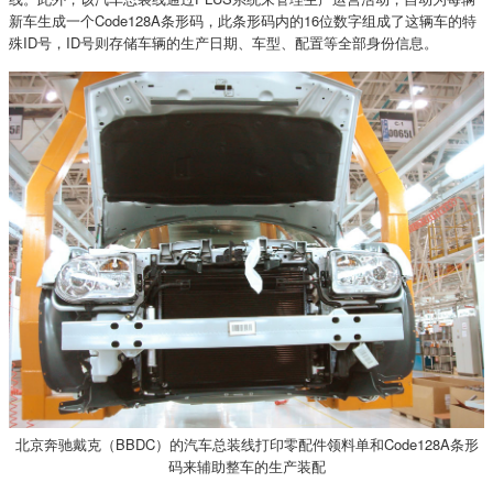
新车生成一个Code128A条形码，此条形码内的16位数字组成了这辆车的特
殊ID号，ID号则存储车辆的生产日期、车型、配置等全部身份信息。
北京奔驰戴克（BBDC）的汽车总装线打印零配件领料单和Code128A条形
码来辅助整车的生产装配