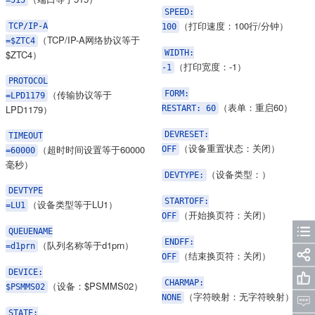
=515
SPEED:
（打印速度：100行/分钟）
TCP/IP-A
100
（TCP/IP-A网络协议等于
=$ZTC4
$ZTC4）
WIDTH:
（打印宽度：-1）
-1
PROTOCOL
（传输协议等于
FORM:
=LPD1179
（表单：重启60）
LPD1179）
RESTART: 60
DEVRESET:
TIMEOUT
（设备重置状态：关闭）
（超时时间设置等于60000
OFF
=60000
毫秒）
（设备类型：）
DEVTYPE:
DEVTYPE
STARTOFF:
（设备类型等于LU1）
=LU1
（开始换页符：关闭）
OFF
QUEUENAME
ENDFF:
（队列名称等于d1prn）
=d1prn
（结束换页符：关闭）
OFF
DEVICE:
CHARMAP:
（设备：$PSMMS02）
$PSMMS02
（字符映射：无字符映射）
NONE
STATE: