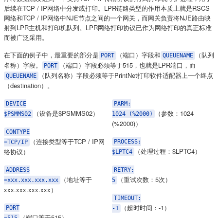
后续在TCP / IP网络中分发或打印。
LPR
链路类型的作用本质上就是
RSCS
网络和TCP / IP网络中
NJE
节点之间的一个网关，而网关负责将
NJE
路由映
射到
LPR
主机和打印机队列。
LPR
网络打印协议已作为网络打印的真正标准
而被广泛采用。
在下面的例子中，最重要的部分是
（端口）字段和
（队列
PORT
QUEUENAME
名称）字段。
（端口）字段必须等于515，也就是
LPR
端口，而
PORT
（队列名称）字段必须等于PrintNet打印软件适配器上一个终点
QUEUENAME
（destination）。
DEVICE
PARM:
（设备是$PSMMS02）
（参数：1024
$PSMMS02
1024 (%2000)
(%2000)）
CONTYPE
（连接类型等于TCP / IP网
PROCESS:
=TCP/IP
（处理过程：$LPTC4）
络协议）
$LPTC4
ADDRESS
RETRY:
（地址等于
（重试次数：5次）
=xxx.xxx.xxx.xxx
5
xxx.xxx.xxx.xxx）
TIMEOUT:
（超时时间：-1）
PORT
-1
（端口等于515）